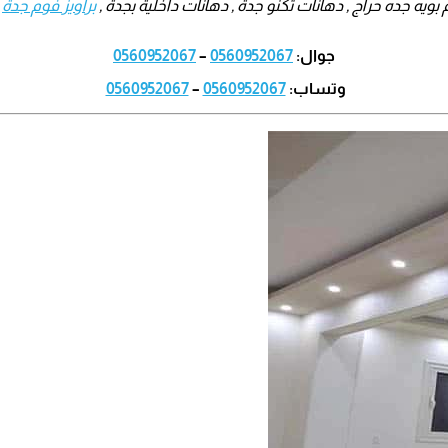
بويه جده حراج , دهانات تكنو جدة , دهانات داخلية بجدة ,
براويز فوم جدة
,
جوال:
0560952067
–
0560952067
وتساب:
0560952067
–
0560952067