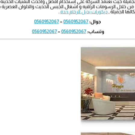
الجميلة حيث تعتمد الشركة على استخدام افضل واحدث التقنيات الحديثة
ن خلال الرسومات الراقيه و اشغال الجبس الحديث والالوان العصرية في
لها الجميلة ,
ديكورات بديل الرخام جدة
.
جوال:
0560952067
–
0560952067
وتساب:
0560952067
–
0560952067