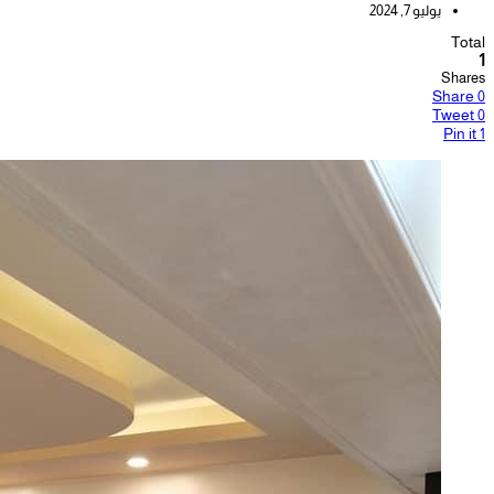
يوليو 7, 2024
Total
1
Shares
Share
0
Tweet
0
Pin it
1