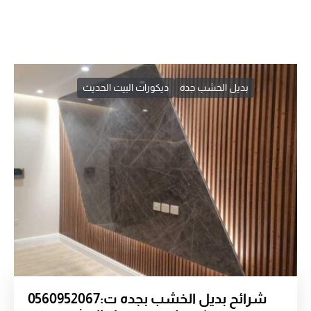
بديل الخشب جدة
ديكورات البيت الحديث
شرائح بديل الخشب بجده ت:0560952067