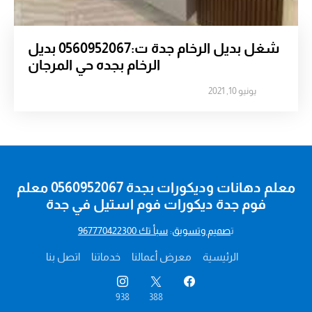
شغل بديل الرخام جدة ت:0560952067 بديل
الرخام بجده حي المرجان
يونيو 10, 2021
معلم دهانات وديكورات بجدة 0560952067 معلم
فوم جدة ديكورات فوم استيل في جدة
ت
صميم وتسويق
:
سبأ تك 967770422300
الرئيسية
معرض أعمالنا
خدماتنا
اتصل بنا
938
388