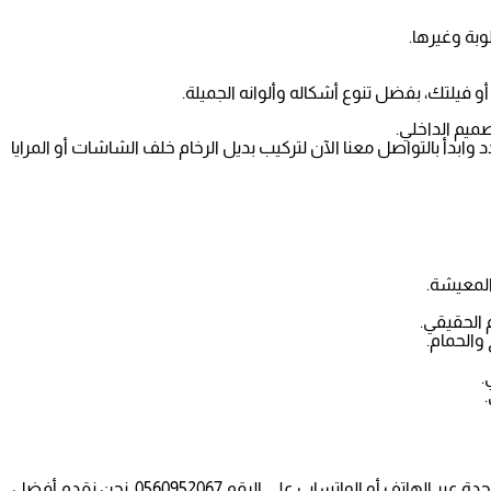
وبة وغيرها.
 فيلتك، بفضل تنوع أشكاله وألوانه الجميلة.
صميم الداخلي.
وابدأ بالتواصل معنا الآن لتركيب بديل الرخام خلف الشاشات أو المرايا
 المعيشة.
 الحقيقي.
والحمام.
.
رقم معلم ديكورات فوم في جدة هو 0560952067، ويتوفر معلمون مختصون في ديكورات براويز فوم أيضًا. يمكنكم التواصل مع معلم فوم في جدة عبر الهاتف أو الواتساب على الرقم 0560952067. نحن نقدم أفضل