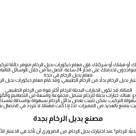
و فيلتك أو شركتك، فإن معلم ديكورات بديل الرخام متوفر دائمًا لتركيب
واجدون لخدمتك على مدار 24 ساعة. اتصل بنا من خلال الوسائل التالية.
معلم بديل الرخام في جده
يار بديل الرخام بدلاً من الرخام الطبيعي، وقد قام معلم ديكورات بديل ال
المتانة: قد تكون الخيارات البديلة للرخام أكثر قوة من الرخام الطبيعي.
وع: هناك خيارات بديلة للرخام تشمل مجموعة واسعة من التصاميم والألو
ولة التركيب: يمكن تثبيت بعض بدائل الرخام بسهولة بواسطة نفسك
 يتمتع بالعديد من المميزات. لذا، إذا كنت مهتمًا، لا تتردد في الاتصال بن
مصنع بديل الرخام بجدة
ديلاً للرخام؟ عند اختيارك بديل الرخام، من الضروري أن تأخذ في الاعتبار الأمو