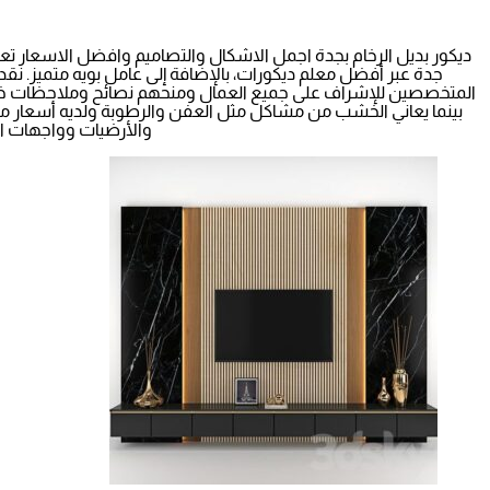
ديكور بديل الرخام بجدة اجمل الاشكال والتصاميم وافضل الاسعار تعت
جدة عبر أفضل معلم ديكورات، بالإضافة إلى عامل بويه متميز. نقد
المتخصصين للإشراف على جميع العمال ومنحهم نصائح وملاحظات خلال ع
بينما يعاني الخشب من مشاكل مثل العفن والرطوبة ولديه أسعار مرتف
والأرضيات وواجهات الم