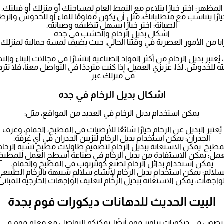
المظهر: اختر خيارًا يتلاءم مع النمط العام لمساحتك أو منزلك أو فيلتك.
 خيارًا يتناسب مع متطلباتك، مثل أن يكون مقاومًا للماء أو للخدوش والرط
الصيانة: اختر خيارًا يسهل تنظيفه وصيانته.
اشكال بديل الرخام والخشب في جده
ا من الأمور العصرية في وقتنا الحالي، حيث يضيف لمسة جمالية لمنزلك أو
يُعتبر بديل الرخام من أكثر المواد الصناعية انتشارًا في مجالات البناء والت
خدوش. لذا، عزيزي العميل، إذا كنت مترددًا في التواصل معنا، فلا تتردد 
في منزلك عبر.
اشكال بديل الرخام في جده
يمكن استخدام بديل الرخام في العديد من المواقع، مثل:
يُعتبر البديل عن الرخام خيارًا شائعًا للأرضيات في المطبخ، الحمام، وغرف
الجدران: يمكن استخدام بديل الرخام لتزيين الجدران في أي غرفة.
طبخ: يمكن الاستعانة ببديل الرخام لتصميم طاولات مطبخ تشبه الرخام
ل: يمكن الاستفادة من بديل الرخام في صناعة أسطح العمل للمطبخ 
يمكن استخدام بدائل الرخام لصنع كونترتوب في المطبخ والحمام.
سلالم: يمكن استخدام بديل الرخام لإنشاء سلالم شبيهة بالرخام الطبيعي
لواجهات: يمكن الاستعانة ببديل الرخام لتغليف الواجهات الخارجية للمباني.
البيت الحديث للدهانات ديكورات فوم بجدة