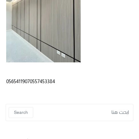
05654119070557453384
 for:
Search