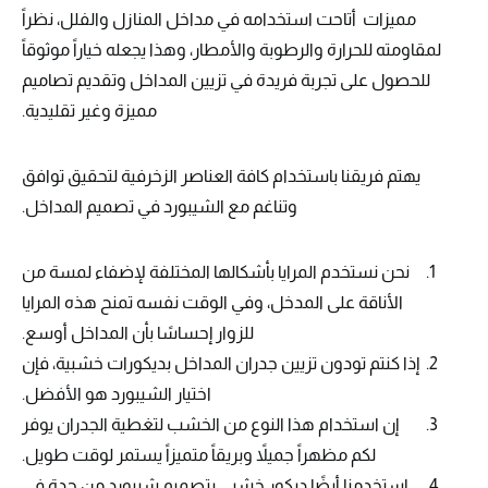
مميزات أتاحت استخدامه في مداخل المنازل والفلل، نظراً
لمقاومته للحرارة والرطوبة والأمطار، وهذا يجعله خياراً موثوقاً
للحصول على تجربة فريدة في تزيين المداخل وتقديم تصاميم
مميزة وغير تقليدية.
يهتم فريقنا باستخدام كافة العناصر الزخرفية لتحقيق توافق
وتناغم مع الشيبورد في تصميم المداخل.
نحن نستخدم المرايا بأشكالها المختلفة لإضفاء لمسة من
الأناقة على المدخل، وفي الوقت نفسه تمنح هذه المرايا
للزوار إحساسًا بأن المداخل أوسع.
إذا كنتم تودون تزيين جدران المداخل بديكورات خشبية، فإن
اختيار الشيبورد هو الأفضل.
إن استخدام هذا النوع من الخشب لتغطية الجدران يوفر
لكم مظهراً جميلاً وبريقاً متميزاً يستمر لوقت طويل.
استخدمنا أيضًا ديكور خشبي بتصميم شبيورد من جدة في