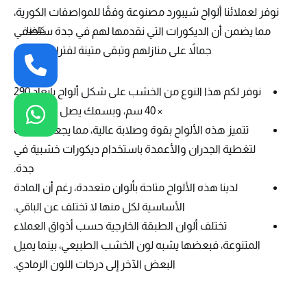
نوفر لعملائنا ألواح شيبورد مصنوعة وفقًا للمواصفات الكورية،
كلمنا
مما يضمن أن الديكورات التي نقدمها لهم في جدة ستضفي
جمالاً على منازلهم وتبقى متينة لفترات طويلة.
نوفر لكم هذا النوع من الخشب على شكل ألواح بأبعاد 290
× 40 سم، وبسمك يصل إلى 80 مم.
تتميز هذه الألواح بقوة وصلابة عالية، مما يجعلها مثالية
لتغطية الجدران والأعمدة باستخدام ديكورات خشبية في
جدة.
لدينا هذه الألواح متاحة بألوان متعددة، رغم أن المادة
الأساسية لكل منها لا تختلف عن الباقي.
تختلف ألوان الطبقة الخارجية حسب أذواق العملاء
المتنوعة، فبعضها يشبه لون الخشب الطبيعي، بينما يميل
البعض الآخر إلى درجات اللون الرمادي.