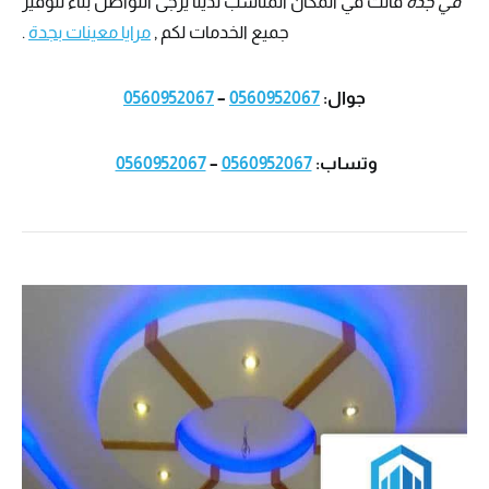
في جدة
فانت في المكان المناسب لدينا يرجى التواصل بناء لتوفير
جميع الخدمات لكم ,
مرايا معينات بجدة
.
جوال:
0560952067
–
0560952067
وتساب:
0560952067
–
0560952067