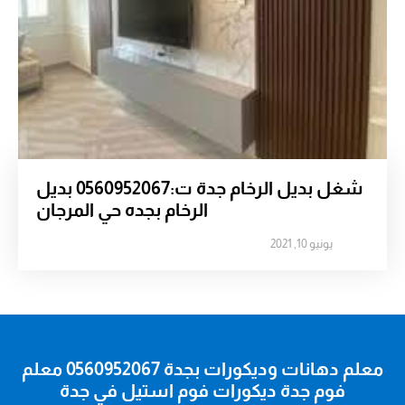
شغل بديل الرخام جدة ت:0560952067 بديل
الرخام بجده حي المرجان
يونيو 10, 2021
معلم دهانات وديكورات بجدة 0560952067 معلم
فوم جدة ديكورات فوم استيل في جدة