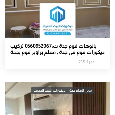
بانوهات فوم جدة ت:0560952067 تركيب
ديكورات فوم في جدة , معلم براويز فوم بجدة
مايو 9, 2021
بديل الرخام جدة
ديكورات البيت الحديث