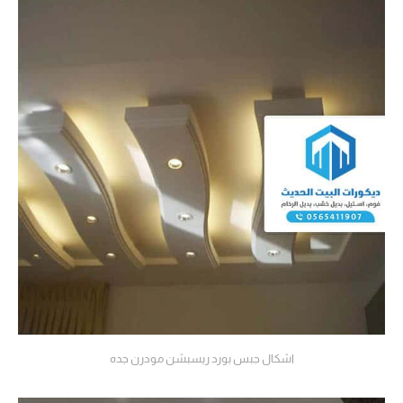
اشكال جبس بورد ريسبشن مودرن جده