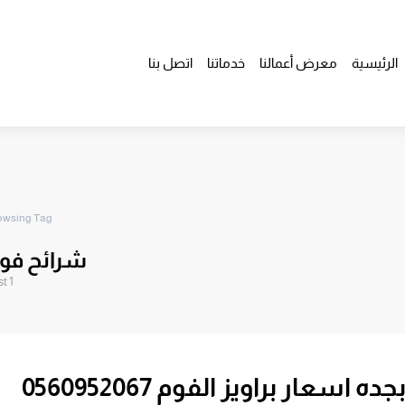
الرئيسية
معرض أعمالنا
خدماتنا
اتصل بنا
owsing Tag
شرائح فو
1 post
عار براويز الفوم 0560952067