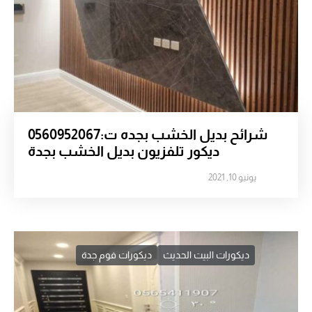
شرائح بديل الخشب بجده ت:0560952067
ديكور تلفزيون بديل الخشب بجدة
يونيو 10, 2021
ديكورات البيت الحديث
ديكورات فوم جدة