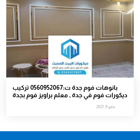
بانوهات فوم جدة ت:0560952067 تركيب
ديكورات فوم في جدة , معلم براويز فوم بجدة
مايو 9, 2021