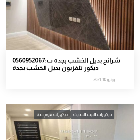
شرائح بديل الخشب بجده ت:0560952067
ديكور تلفزيون بديل الخشب بجدة
يونيو 10, 2021
ديكورات البيت الحديث
ديكورات فوم جدة