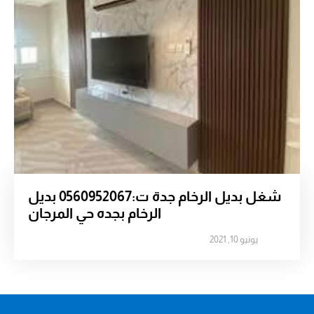
شغل بديل الرخام جدة ت:0560952067 بديل
الرخام بجده حي المرجان
يونيو 10, 2021