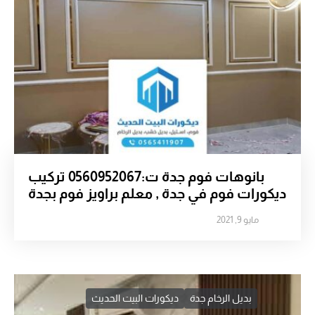
بانوهات فوم جدة ت:0560952067 تركيب
ديكورات فوم في جدة , معلم براويز فوم بجدة
مايو 9, 2021
بديل الرخام جدة
ديكورات البيت الحديث