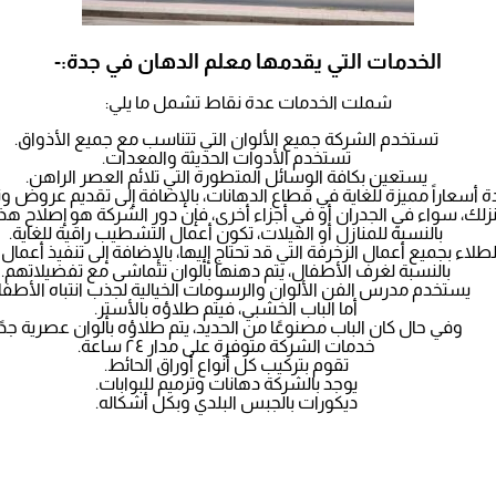
الخدمات التي يقدمها معلم الدهان في جدة:-
شملت الخدمات عدة نقاط تشمل ما يلي:
تستخدم الشركة جميع الألوان التي تتناسب مع جميع الأذواق.
تستخدم الأدوات الحديثة والمعدات.
يستعين بكافة الوسائل المتطورة التي تلائم العصر الراهن.
أسعاراً مميزة للغاية في قطاع الدهانات، بالإضافة إلى تقديم عروض و
، سواء في الجدران أو في أجزاء أخرى، فإن دور الشركة هو إصلاح هذا الت
بالنسبة للمنازل أو الفيلات، تكون أعمال التشطيب راقية للغاية.
ء بجميع أعمال الزخرفة التي قد تحتاج إليها، بالإضافة إلى تنفيذ أعمال 
بالنسبة لغرف الأطفال، يتم دهنها بألوان تتماشى مع تفضيلاتهم.
يستخدم مدرس الفن الألوان والرسومات الخيالية لجذب انتباه الأطفا
أما الباب الخشبي، فيتم طلاؤه بالأستر.
وفي حال كان الباب مصنوعًا من الحديد، يتم طلاؤه بألوان عصرية جدًا
خدمات الشركة متوفرة على مدار ٢٤ ساعة.
تقوم بتركيب كل أنواع أوراق الحائط.
يوجد بالشركة دهانات وترميم للبوابات.
ديكورات بالجبس البلدي وبكل أشكاله.