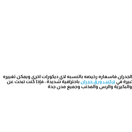
الجدران فاسعاره رخيصه بالنسبه لاي ديكورات اخرى ويمكن تغييره
بيرة في
تركيب ورق جدران
باحترافية شديدة ، فإذا كنت تبحث عن
 والبكيرية والرس والمذنب وجميع مدن جدة