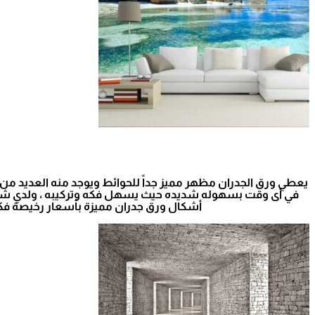
يعطي ورق الجدران مظهر مميز جداً للحوائط ويوجد منه العديد من 
في أى وقت بسهوله شديده حيث يسهل فكه وتركيبه ، ولدي شركت
أشكال ورق جدران مميزة بأسعار رخيصة فكل 