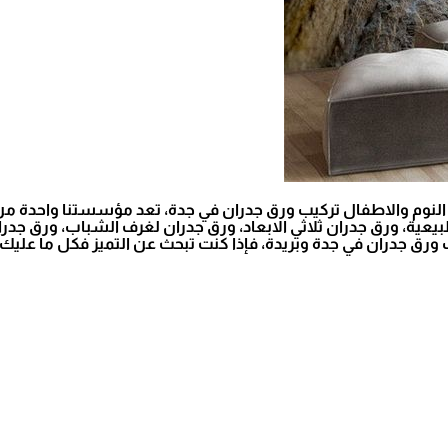
رف النوم والاطفال تركيب ورق جدران في جدة، تعد مؤسستنا واحد
 الجدران 2023 ، ورق جدران مناظر طبيعية، ورق جدران ثلاثي الابعاد، ورق جدران لغرف
يب ورق جدران في جدة وبريدة، فإذا كنت تبحث عن التميز فكل ما علي