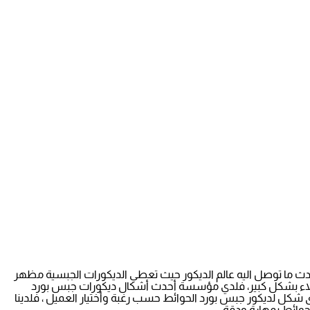
 ما توصل اليه عالم الديكور حيث تعطي الديكورات الجبسية مظهر
لعملاء بشكل كبير، فلدي مؤسسة أحدث أشكال ديكورات جبس بورد
ا الكرام العناء في الاختيار ، ويمكننا تنفيذ أى شكل لديكور جبس بورد الحوائط حسب رغبة وأختيار العميل ، فلدينا
حوائط بمهارة ودقة