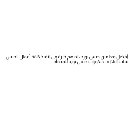
 أفضل معلمين جبس بورد ، لديهم خبرة في تنفيذ كافة أعمال الجبس
ت البلازما، ديكورات جبس بورد للمدفأة .