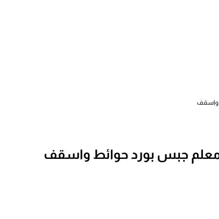
ط واسقف
 معلم جبس بورد حوائط واسقف