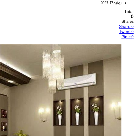
يوليو 17, 2023
Total
0
Shares
Share
0
Tweet
0
Pin it
0