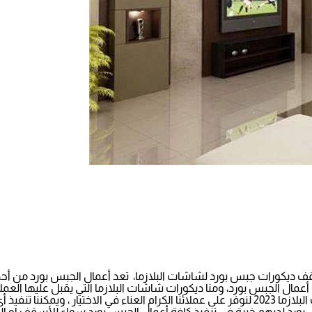
ديكورات جبس بورد لشاشات البلازما، تعد أعمال الجبس بورد من أحدث
أعمال الجبس بورد، ومنا ديكورات شاشات البلازما التي يقبل عليها ا
للتلفزيونات ، ولدينا كتالوج يحتوي على احدث اشكال ديكورات شاشات البلازما 2023 لنوفر على عملائن
رد لديهم خبرة في تنفيذ كافة أعمال الجبس بورد سواء للأسقف او ال