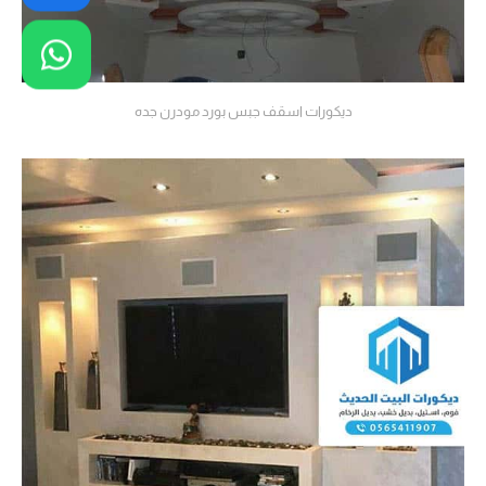
ديكورات اسقف جبس بورد مودرن جده