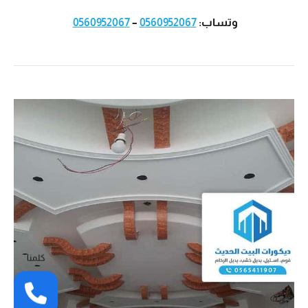
وتساب:
0560952067
–
0560952067
كلمنا