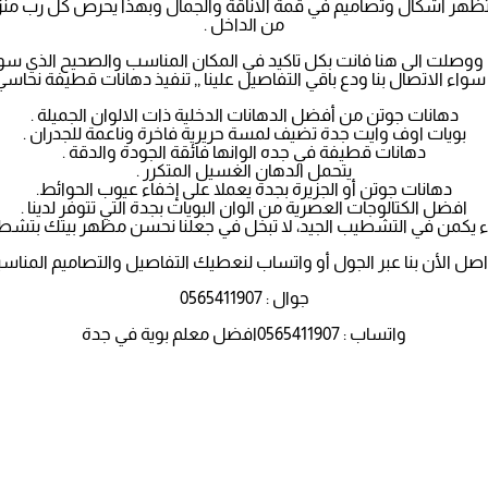
ام وتظهر اشكال وتصاميم في قمة الاناقة والجمال وبهذا يحرص كل رب م
من الداخل .
ووصلت الى هنا فانت بكل تاكيد في المكان المناسب والصحيح الذي س
 الاتصال بنا ودع باقي التفاصيل علينا ,, تنفيذ دهانات قطيفة نحاسي 
دهانات جوتن من أفضل الدهانات الدخلية ذات الالوان الجميلة .
بويات اوف وايت جدة تضيف لمسة حريرية فاخرة وناعمة للجدران .
دهانات قطيفة في جده الوانها فائقة الجودة والدقة .
يتحمل الدهان الغسيل المتكرر .
دهانات جوتن أو الجزيرة بجدة يعملا على إخفاء عيوب الحوائط.
افضل الكتالوجات العصرية من الوان البويات بجدة التي تتوفر لدينا .
لبناء يكمن في التشطيب الجيد، لا تبخل في جعلنا نحسن مظهر بيتك بتش
اصل الأن بنا عبر الجول أو واتساب لنعطيك التفاصيل والتصاميم المناسب
جوال : 0565411907
واتساب : 0565411907افضل معلم بوية في جدة