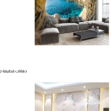
دهانات قطيفة جوتن بجدة جوال: 0565411907 افضل مع