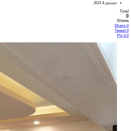
ديسمبر 4, 2023
Total
0
Shares
Share
0
Tweet
0
Pin it
0