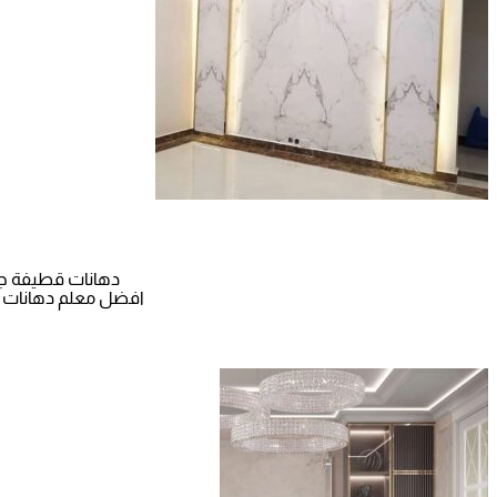
دهانات قطيفة جوتن بجدة جوال: 0565411907 افضل مع
افضل معلم دهانات بجدة ت: 0565411907 معلم دهانات داخلية وخارجية حي الر