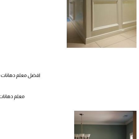
افضل معلم دهانات بجدة ت: 0565411907 معلم دهانات داخلية وخارجية حي الر
معلم دهانات جدة ت: 0565411907 دهانات روعه جدة – ب