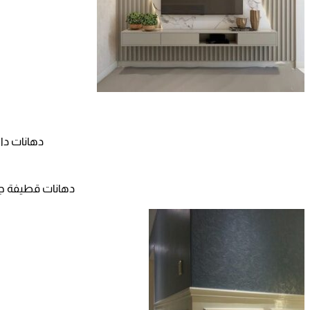
دهانات داخلية للمنازل جدة ت
دهانات قطيفة جوتن بجدة جوال: 0565411907 افضل مع