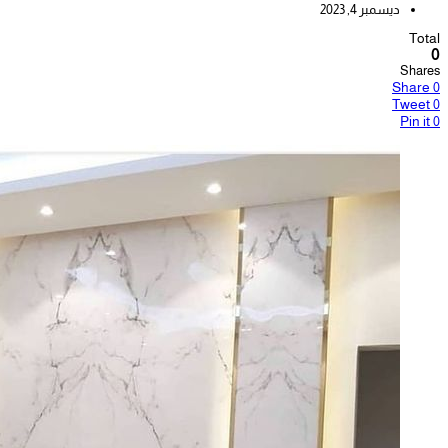
ديسمبر 4, 2023
Total
0
Shares
Share
0
Tweet
0
Pin it
0