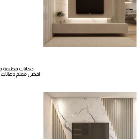
دهانات قطيفة جوتن بجدة جوال: 0565411907 افضل مع
افضل معلم دهانات بجدة ت: 0565411907 معلم دهانات داخلية وخارجية حي الر