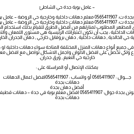
– عامل بوية جدة حي الشاطئ
وضة – عامل بوية جدة حي الشاطئ
وضة – عامل بوية جدة حي الشاطئ
المظهر المطلوب لمنازلهم من أفضل الطرق للقيام بذلك استخدام الدها
انات الداخلية ، يجب أن تكون اعتباراتك الرئيسية هي مستوى اللمعان وا
ة حي الخالدية , دهانات داخلية , دهان بروفايل خارجي , دهان الجدران الخار
في جميع أنواع دهانات المنزل المختلفة المتاحة سواء دهانات داخلية 
 بارع ولكي تحصل على افضل الالوان واجمل الاشكال تواصل مع افضل مع
خارجيه حي النعيم , ورق جدران.
يمكنك الإتصال أو المراسلة على :
جــــوال : 0565411907 أو واتساب : 0565411907افضل اعمال الدهانات
دهانات بجدة
أفضل دهان بجدة
لم بوية في جدة – دهانات قطيفة فانيلا لاتيه جده
دهانات بجدة