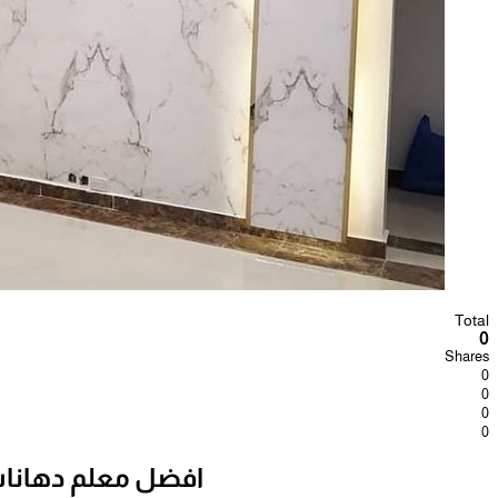
Total
0
Shares
0
0
0
0
افضل معلم دهانات بجدة ت: 0565411907 معلم دهانا