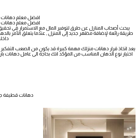
افضل معلم دهانات بجدة ت: 0565411907 معلم دهانات داخلية وخارجية حي الر
افضل معلم دهانات بجدة ت: 0565411907 معلم دهانات داخلية وخارجية حي الر
يبحث أصحاب المنازل عن طرق لتوفير المال مع الاستمرار في تحقيق 
طريقة رائعة لإضافة مظهر جديد إلى المنزل , عندما يتعلق الأمر بالده
داخلي
يعد اتخاذ قرار دهانات منزلك مهمة كبيرة قد يكون من الصعب التفكير 
اختيار نوع الدهان المناسب من المؤكد انك بحاجة الى عامل دهانات
دهانات قطيفة جوتن بجدة جوال: 0565411907 افضل مع