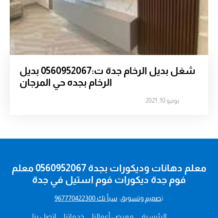
شغل بديل الرخام جدة ت:0560952067 بديل
الرخام بجده حي المرجان
يونيو 10, 2021
معلم دهانات وديكورات بجدة 0560952067 معلم
فوم جدة ديكورات فوم استيل في جدة
ت
صميم وتسويق
:
سبأ تك 967770422300
الرئيسية
معرض أعمالنا
خدماتنا
اتصل بنا