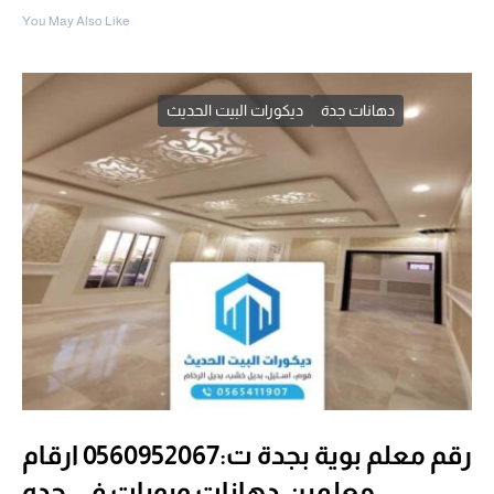
You May Also Like
دهانات جدة
ديكورات البيت الحديث
رقم معلم بوية بجدة ت:0560952067 ارقام
معلمين دهانات وبويات في جده