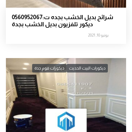
شرائح بديل الخشب بجده ت:0560952067
ديكور تلفزيون بديل الخشب بجدة
يونيو 10, 2021
ديكورات البيت الحديث
ديكورات فوم جدة