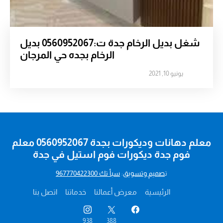
شغل بديل الرخام جدة ت:0560952067 بديل
الرخام بجده حي المرجان
يونيو 10, 2021
معلم دهانات وديكورات بجدة 0560952067 معلم
فوم جدة ديكورات فوم استيل في جدة
ت
صميم وتسويق
:
سبأ تك 967770422300
الرئيسية
معرض أعمالنا
خدماتنا
اتصل بنا
938
388