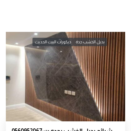
بديل الخشب جدة
ديكورات البيت الحديث
شرائح بديل الخشب بجده ت:0560952067