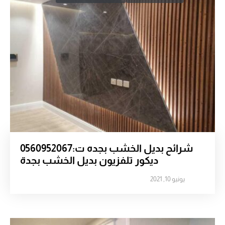
شرائح بديل الخشب بجده ت:0560952067
ديكور تلفزيون بديل الخشب بجدة
يونيو 10, 2021