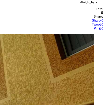
يناير 4, 2024
Total
0
Shares
Share
0
Tweet
0
Pin it
0