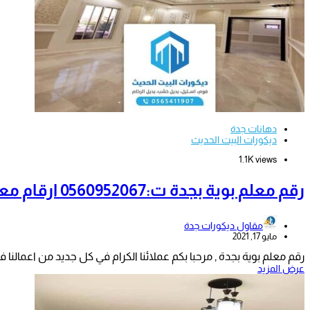
دهانات جدة
ديكورات البيت الحديث
1.1K views
رقم معلم بوية بجدة ت:0560952067 ارقام معلمين دهانات وبويات في جده
مقاول ديكورات جدة
مايو 17, 2021
رقم معلم بوية بجدة , مرحبا بكم عملائنا الكرام في كل جديد من اعمالنا
عرض المزيد