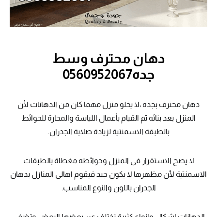
دهان محترف وسط
جده0560952067
دهان محترف بجده ،لا يخلو منزل مهما كان من الدهانات لأن
المنزل بعد بنائه ثم القيام بأعمال اللياسة والمحارة للحوائط
بالطبقة الاسمنتية لزيادة صلابة الجدران.
لا يصح الاستقرار فى المنزل وحوائطه مغطاة بالطبقات
الاسمنتية لأن مظهرها لا يكون جيد فيقوم اهالى المنازل بدهان
الجدران باللون والنوع المناسب.
الدهانات اشكال وانواع كثيرة تختلف عن بعضها البعض وتضفى