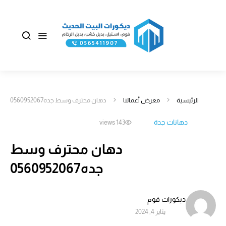
الرئيسية
معرض أعمالنا
دهان محترف وسط جده0560952067
دهانات جدة
143 views
دهان محترف وسط
جده0560952067
ديكورات فوم
يناير 4, 2024