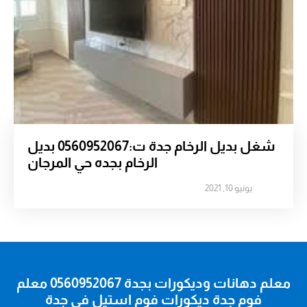
شغل بديل الرخام جدة ت:0560952067 بديل
الرخام بجده حي المرجان
يونيو 10, 2021
معلم دهانات وديكورات بجدة 0560952067 معلم
فوم جدة ديكورات فوم استيل في جدة