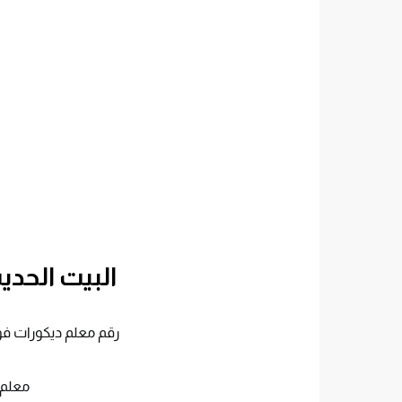
البيت الحدي
رقم معلم ديكورات فوم جدة ت:0560952067 معلمين د
معلم 