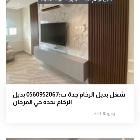
شغل بديل الرخام جدة ت:0560952067 بديل
الرخام بجده حي المرجان
يونيو 10, 2021