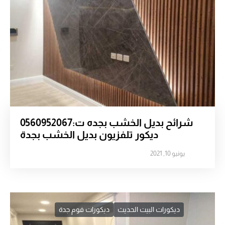
شرائح بديل الخشب بجده ت:0560952067
ديكور تلفزيون بديل الخشب بجدة
يونيو 10, 2021
ديكورات البيت الحديث
ديكورات فوم جدة