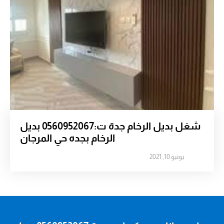
شغل بديل الرخام جدة ت:0560952067 بديل
الرخام بجده حي المرجان
يونيو 10, 2021