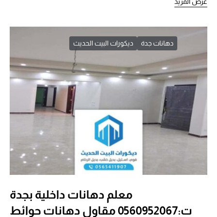
عرض المزيد
دهانات جدة
ديكورات البيت الحديث
معلم دهانات داخلية بجدة
ت:0560952067 مقاول دهانات حوائط