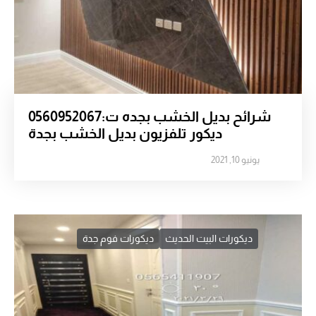
شرائح بديل الخشب بجده ت:0560952067
ديكور تلفزيون بديل الخشب بجدة
يونيو 10, 2021
ديكورات البيت الحديث
ديكورات فوم جدة