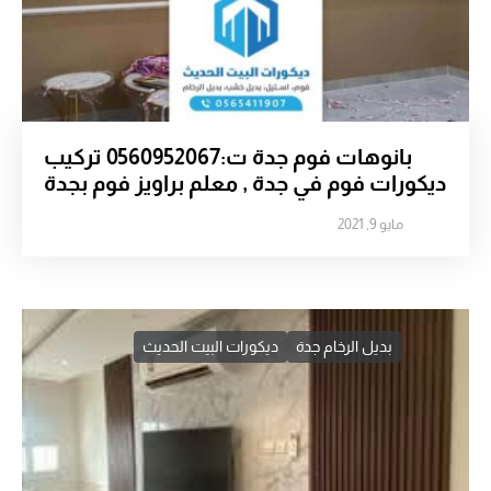
بانوهات فوم جدة ت:0560952067 تركيب
ديكورات فوم في جدة , معلم براويز فوم بجدة
مايو 9, 2021
بديل الرخام جدة
ديكورات البيت الحديث