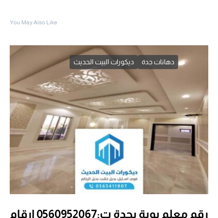
You May Also Like
دهانات جدة
ديكورات البيت الحديث
رقم معلم بوية بجدة ت:0560952067 ارقام