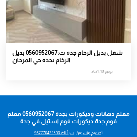
شغل بديل الرخام جدة ت:0560952067 بديل
الرخام بجده حي المرجان
يونيو 10, 2021
معلم دهانات وديكورات بجدة 0560952067 معلم
فوم جدة ديكورات فوم استيل في جدة
ت
صميم وتسويق
:
سبأ تك 967770422300