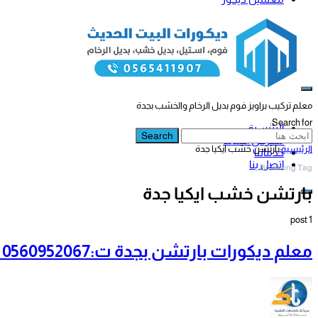
معلم تركيب براويز فوم بديل الرخام والخشب بجدة
Search for:
الرئيسية
Search
معرض أعمالنا
الرئيسية
بارتشن خشب ايكيا جدة
خدماتنا
اتصل بنا
Browsing Tag
بارتشن خشب ايكيا جدة
1 post
معلم ديكورات بارتشن بجدة ت:0560952067 بارتشن مودرن في جدة