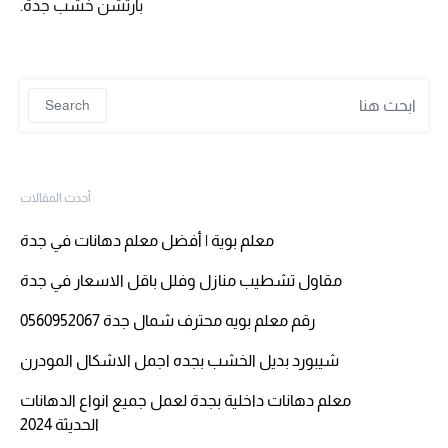
بارتشن خشب جدة.
 for:
Search
أحدث المقالات
معلم بوية | أفضل معلم دهانات في جدة
مقاول تشطيب منازل وفلل باقل الاسعار في جدة
رقم معلم بويه محترف شمال جدة 0560952067
شيبورد بديل الخشب بجده اجمل الاشكال المودرن
معلم دهانات داخلية بجدة لعمل جميع انواع الدهانات
الحديثة 2024