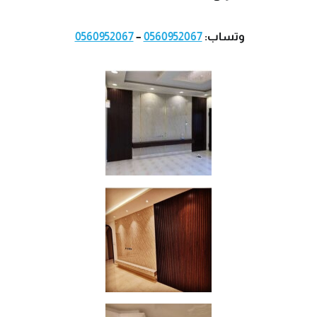
وتساب:
0560952067
–
0560952067