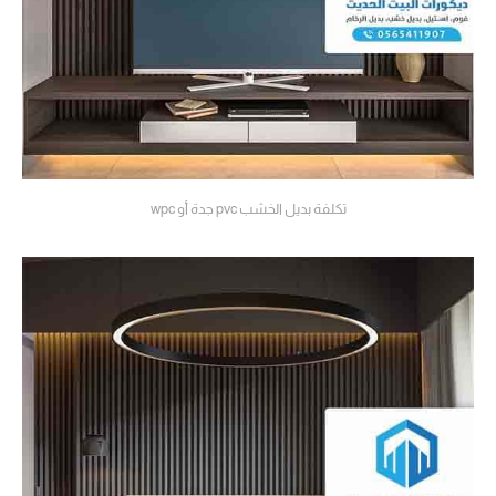
تكلفة بديل الخشب pvc جدة أو wpc