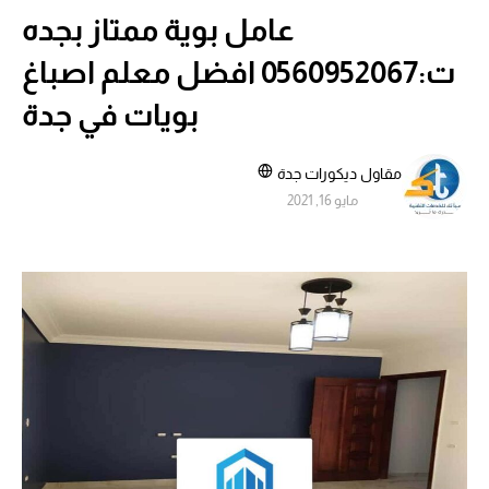
عامل بوية ممتاز بجده
ت:0560952067 افضل معلم اصباغ
بويات في جدة
مقاول ديكورات جدة
مايو 16, 2021