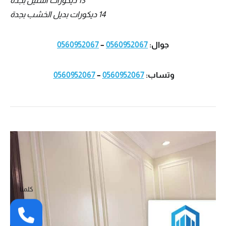
13 ديكورات استيل بجدة
14 ديكورات بديل الخشب بجدة
جوال:
0560952067
–
0560952067
وتساب:
0560952067
–
0560952067
كلمنا