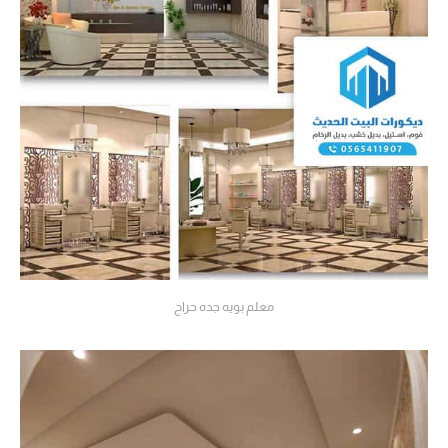
معلم بويه جده حراج