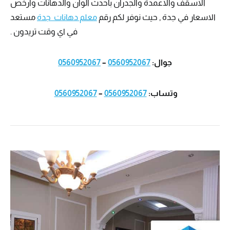
الاسقف والاعمدة والجدران باحدث الوان والدهانات وارخص
الاسعار في جدة , حيث نوفر لكم رقم
معلم دهانات جدة
مستعد
في اي وقت تريدون .
جوال:
0560952067
–
0560952067
وتساب:
0560952067
–
0560952067