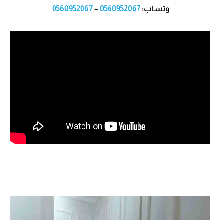
وتساب:
0560952067
–
0560952067