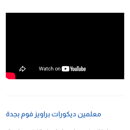
معلمين ديكورات براويز فوم بجدة