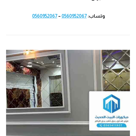
وتساب:
0560952067
–
0560952067