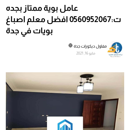
عامل بوية ممتاز بجده
ت:0560952067 افضل معلم اصباغ
بويات في جدة
مقاول ديكورات جدة
مايو 16, 2021