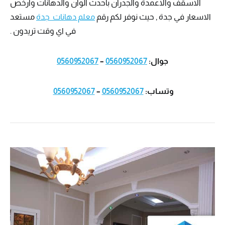
الاسقف والاعمدة والجدران باحدث الوان والدهانات وارخص
الاسعار في جدة , حيث نوفر لكم رقم
معلم دهانات جدة
مستعد
في اي وقت تريدون .
جوال:
0560952067
–
0560952067
وتساب:
0560952067
–
0560952067