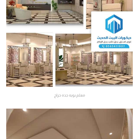
معلم بويه جده حراج