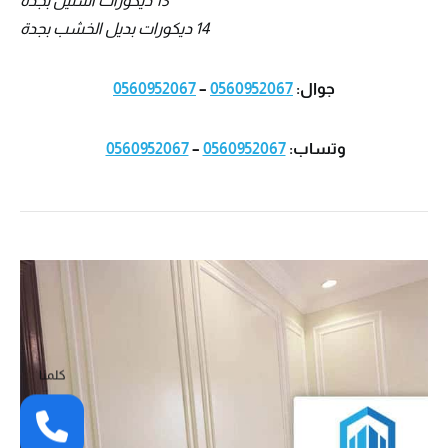
13 ديكورات استيل بجدة
14 ديكورات بديل الخشب بجدة
جوال:
0560952067
–
0560952067
وتساب:
0560952067
–
0560952067
كلمنا