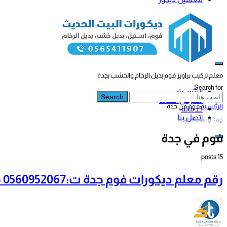
معلم تركيب براويز فوم بديل الرخام والخشب بجدة
Search for:
الرئيسية
Search
معرض أعمالنا
الرئيسية
فوم في جدة
خدماتنا
اتصل بنا
Browsing Tag
فوم في جدة
15 posts
رقم معلم ديكورات فوم جدة ت:0560952067 معلمين ديكورات براويز فوم بجدة