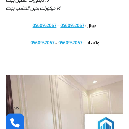
13 ديكورات استيل بجدة
14 ديكورات بديل الخشب بجدة
جوال:
0560952067
–
0560952067
وتساب:
0560952067
–
0560952067
كلمنا