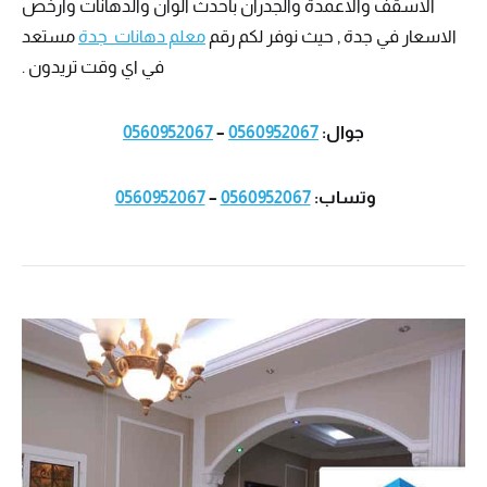
الاسقف والاعمدة والجدران باحدث الوان والدهانات وارخص
الاسعار في جدة , حيث نوفر لكم رقم
معلم دهانات جدة
مستعد
في اي وقت تريدون .
جوال:
0560952067
–
0560952067
وتساب:
0560952067
–
0560952067