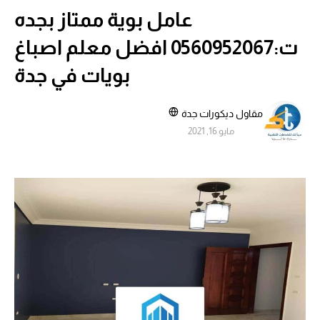
عامل بوية ممتاز بجده
ت:0560952067 افضل معلم اصباغ
بويات في جدة
مقاول ديكورات جدة
مايو 16, 2021