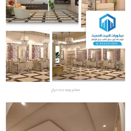
معلم بويه جده حراج