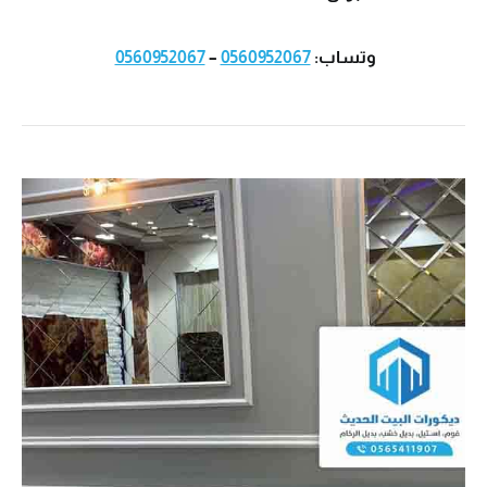
وتساب:
0560952067
–
0560952067