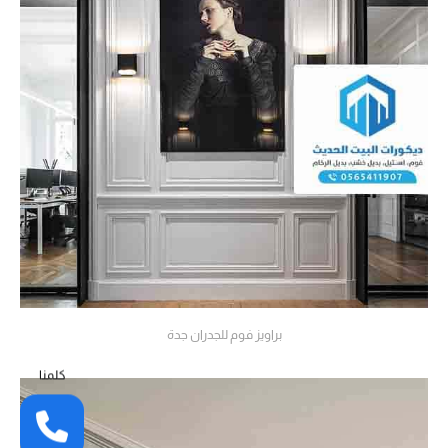
براويز فوم للجدران جدة
كلمنا