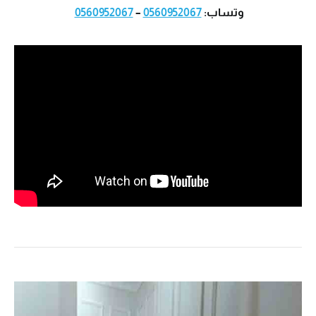
وتساب:
0560952067
–
0560952067