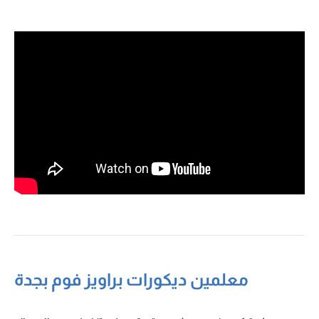
معلمين ديكورات براويز فوم بجدة