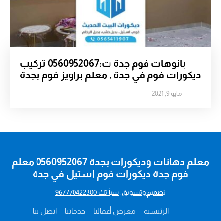
بانوهات فوم جدة ت:0560952067 تركيب
ديكورات فوم في جدة , معلم براويز فوم بجدة
مايو 9, 2021
معلم دهانات وديكورات بجدة 0560952067 معلم
فوم جدة ديكورات فوم استيل في جدة
ت
صميم وتسويق
:
سبأ تك 967770422300
الرئيسية
معرض أعمالنا
خدماتنا
اتصل بنا