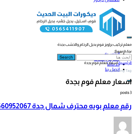
معلم تركيب براويز فوم بديل الرخام والخشب بجدة
Search for:
الرئيسية
Search
معرض أعمالنا
الرئيسية
اسعار معلم فوم بجدة
خدماتنا
اتصل بنا
Browsing Tag
اسعار معلم فوم بجدة
3 posts
رقم معلم بويه محترف شمال جدة 0560952067