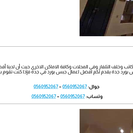
ب وخلف التلفاز وفي المحلات وكافة الاماكن الاخرى حيث أن لدينا أف
بس بورد جدة يقدم لكم افضل اعمال جبس بورد في جدة فإذا كنت تقوم 
جوال:
0560952067
–
0560952067
وتساب:
0560952067
–
0560952067