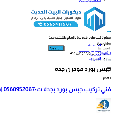
معلم تركيب براويز فوم بديل الرخام والخشب بجدة
Search for:
الرئيسية
Search
معرض أعمالنا
الرئيسية
جبس بورد مودرن جده
خدماتنا
اتصل بنا
Browsing Tag
جبس بورد مودرن جده
1 post
فني تركيب جبس بورد بجدة ت:0560952067 اشكال مكتبات جبس بورد مودرن بجدة