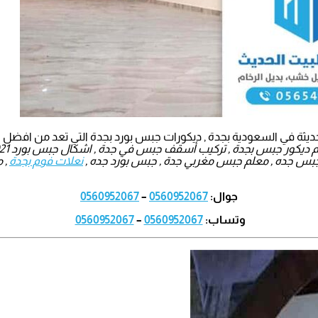
حديثة في السعودية بجدة , ديكورات جبس بورد بجدة التي تعد من افضل ا
جبس جده , معلم جبس مغربي جدة , جبس بورد جده ,
نعلات فوم بجدة
جوال:
0560952067
–
0560952067
وتساب:
0560952067
–
0560952067