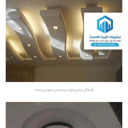
اشكال جبس بورد ريسبشن مودرن جده