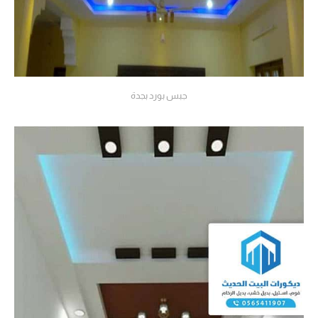
جبس بورد بجدة