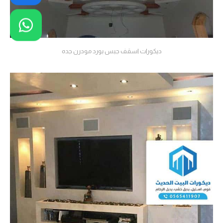
ديكورات اسقف جبس بورد مودرن جده