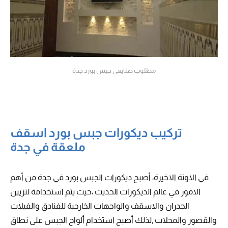
مطلوب صنايعي جبس بورد جدة
تركيب ديكورات جبس بورد اسقف
ملعقة في جدة
في الاونة الاخيرة، أصبح ديكورات الجبس بورد في جدة من أهم
الامور في عالم الديكورات الحديث ،حيث يتم استخدامة لتزيين
الجدران والاسقف والواجهات الخارجية للفنادق والفيلات
والقصور والمحلات ,لذلك أصبح استخدام ألواح الجبس على نطاق