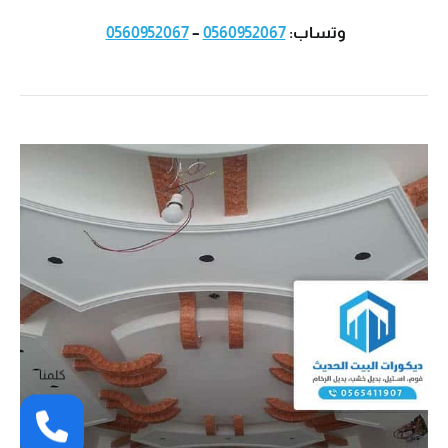
وتساب:
0560952067
–
0560952067
كلمنا